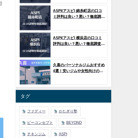
街
ASPI(アスピ) 錦糸町店の口コ
ミ評判は良い？悪い？徹底調査
した結果がこちら！
。
ASPI(アスピ) 横浜店の口コミ
評判は良い？悪い？徹底調査し
た結果がこちら！
と
久喜のパーソナルジムおすすめ
4選！安いジムや女性向けのジ
ムなどもご紹介！
ま
タグ
ファディー
かたぎり塾
ビーコンセプト
BEYOND
チキンジム
ASPI