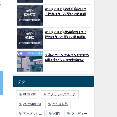
数
ASPI(アスピ) 錦糸町店の口コ
ミ評判は良い？悪い？徹底調査
ト
した結果がこちら！
ASPI(アスピ) 横浜店の口コミ
評判は良い？悪い？徹底調査し
た結果がこちら！
久喜のパーソナルジムおすすめ
4選！安いジムや女性向けのジ
ムなどもご紹介！
タグ
BEYOND
エクササイズコーチ
24/7Workout
かたぎり塾
アップルジム
ASPI
ファディー