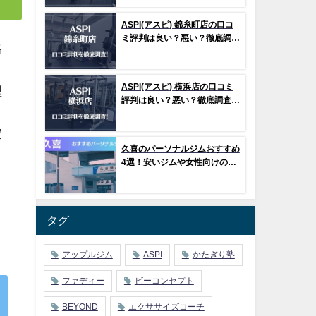
ASPI(アスピ) 錦糸町店の口コ
ミ評判は良い？悪い？徹底調査
格
した結果がこちら！
ASPI(アスピ) 横浜店の口コミ
型
評判は良い？悪い？徹底調査し
た結果がこちら！
定
久喜のパーソナルジムおすすめ
4選！安いジムや女性向けのジ
。
ムなどもご紹介！
タグ
アップルジム
ASPI
かたぎり塾
ファディー
ビーコンセプト
BEYOND
エクササイズコーチ