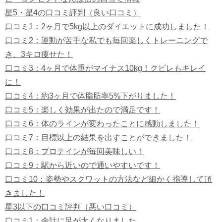
星5・星4の口コミ評判（良い口コミ）
口コミ1：2ヶ月で
5kg以上のダイエットに成功しました！
口コミ2：運動が苦手な私でも毎回楽しくトレーニングで
き、3キロ痩せた！
口コミ3：4ヶ月で体重がマイナス10kg！クビレもキレイ
に！
口コミ4：
約3ヶ月で体脂肪率5%下がりました！
口コミ5：
楽しく効果が出たので満足です！
口コミ6：
体のラインが変わったことに感動しました！
口コミ7：目標以上の結果を出すことができました！
口コミ8：プロテインが毎回美味しい！
口コミ9：
駅から近いので通いやすいです！
口コミ10：
姿勢やスクワットの方法など細かく指導して頂
きました！
星3以下の口コミ評判（悪い口コミ）
口コミ1：余計に足が太くなりました…