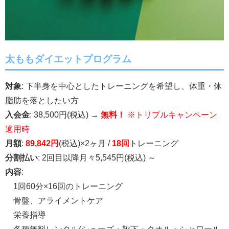
太ももダイエットプログラム
対象
: 下半身を中心としたトレーニングを希望し、体重・体
脂肪を落としたい方
入会金
: 38,500円(税込) →
無料！
※トリプルキャンペーン
適用時
月額
:
89,842円
(税込)×2ヶ月 /
18回
トレーニング
分割払い
: 2回目以降月々5,545円(税込) ～
内容
:
1回60分×16回のトレーニング
骨盤、アライメントケア
栄養指導
各種無料レンタル(シューズ・靴下・タオル・シャワール