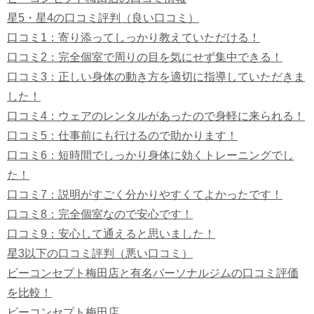
星5・星4の口コミ評判（良い口コミ）
口コミ1：寄り添ってしっかり教えていただける！
口コミ2：
完全個室で周りの目を気にせず集中できる！
口コミ3：
正しい身体の動き方を適切に指導していただきま
した！
口コミ4：ウェアのレンタルがあったので身軽に来られる！
口コミ5：仕事前にも行けるので助かります！
口コミ6：短時間でしっかり身体に効くトレーニングでし
た！
口コミ7：説明がすごく分かりやすくてよかったです！
口コミ8：完全個室なので安心です！
口コミ9：
安心して通えると思いました！
星3以下の口コミ評判（悪い口コミ）
ビーコンセプト梅田店と有名パーソナルジムの口コミ評価
を比較！
ビーコンセプト梅田店