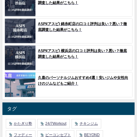
調査した結果がこちら！
ASPI(アスピ) 錦糸町店の口コミ評判は良い？悪い？徹
底調査した結果がこちら！
ASPI(アスピ) 横浜店の口コミ評判は良い？悪い？徹底
調査した結果がこちら！
久喜のパーソナルジムおすすめ4選！安いジムや女性向
けのジムなどもご紹介！
タグ
かたぎり塾
24/7Workout
チキンジム
ファディー
ビーコンセプト
BEYOND