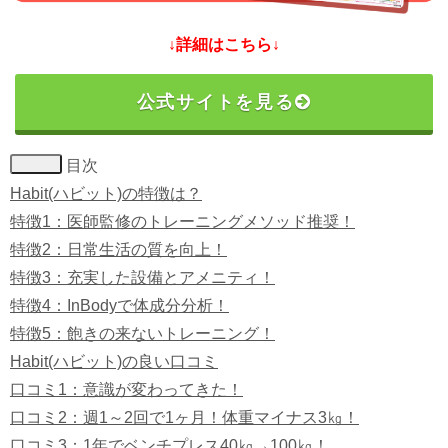
↓詳細はこちら↓
公式サイトを見る
目次
Habit(ハビット)の特徴は？
特徴1：医師監修のトレーニングメソッド推奨！
特徴2：日常生活の質を向上！
特徴3：充実した設備とアメニティ！
特徴4：InBodyで体成分分析！
特徴5：飽きの来ないトレーニング！
Habit(ハビット)の良い口コミ
口コミ1：意識が変わってきた！
口コミ2：週1～2回で1ヶ月！体重マイナス3㎏！
口コミ3：1年でベンチプレス40㎏→100㎏！