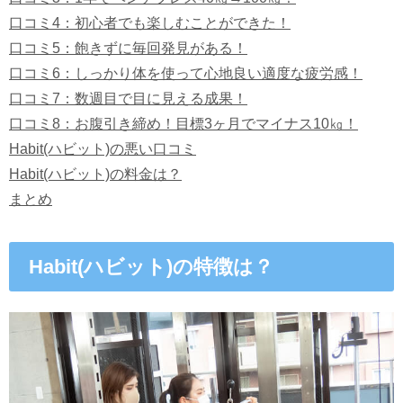
口コミ4：初心者でも楽しむことができた！
口コミ5：飽きずに毎回発見がある！
口コミ6：しっかり体を使って心地良い適度な疲労感！
口コミ7：数週目で目に見える成果！
口コミ8：お腹引き締め！目標3ヶ月でマイナス10㎏！
Habit(ハビット)の悪い口コミ
Habit(ハビット)の料金は？
まとめ
Habit(ハビット)の特徴は？