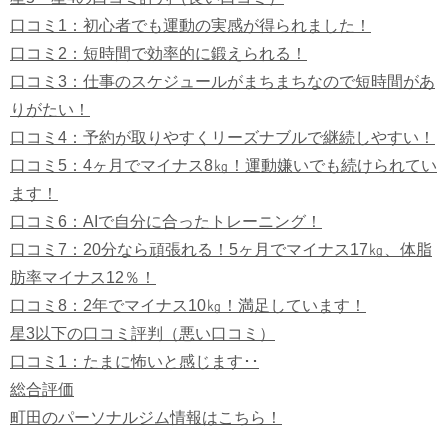
口コミ1：初心者でも運動の実感が得られました！
口コミ2：短時間で効率的に鍛えられる！
口コミ3：仕事のスケジュールがまちまちなので短時間があ
りがたい！
口コミ4：予約が取りやすくリーズナブルで継続しやすい！
口コミ5：4ヶ月でマイナス8㎏！運動嫌いでも続けられてい
ます！
口コミ6：AIで自分に合ったトレーニング！
口コミ7：20分なら頑張れる！5ヶ月でマイナス17㎏、体脂
肪率マイナス12％！
口コミ8：2年でマイナス10㎏！満足しています！
星3以下の口コミ評判（悪い口コミ）
口コミ1：たまに怖いと感じます･･
総合評価
町田のパーソナルジム情報はこちら！