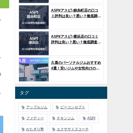
ASPI(アスピ) 錦糸町店の口コ
ミ評判は良い？悪い？徹底調査
ナ
した結果がこちら！
ASPI(アスピ) 横浜店の口コミ
評判は良い？悪い？徹底調査し
た結果がこちら！
ん
久喜のパーソナルジムおすすめ
4選！安いジムや女性向けのジ
の
ムなどもご紹介！
ニ
タグ
アップルジム
ビーコンセプト
ファディー
チキンジム
ASPI
かたぎり塾
エクササイズコーチ