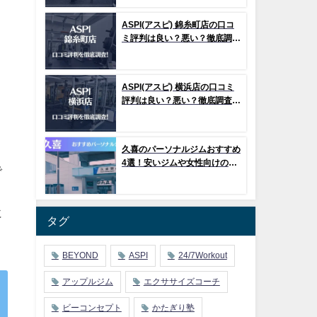
ASPI(アスピ) 錦糸町店の口コ
ミ評判は良い？悪い？徹底調査
した結果がこちら！
ASPI(アスピ) 横浜店の口コミ
評判は良い？悪い？徹底調査し
た結果がこちら！
久喜のパーソナルジムおすすめ
4選！安いジムや女性向けのジ
で
ムなどもご紹介！
に
タグ
BEYOND
ASPI
24/7Workout
アップルジム
エクササイズコーチ
ビーコンセプト
かたぎり塾