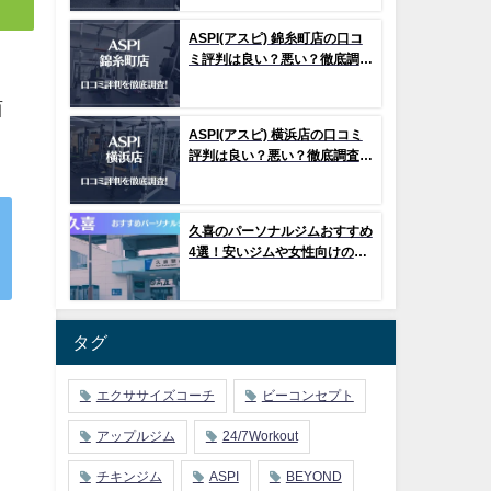
ASPI(アスピ) 錦糸町店の口コ
ミ評判は良い？悪い？徹底調査
した結果がこちら！
西
ASPI(アスピ) 横浜店の口コミ
評判は良い？悪い？徹底調査し
た結果がこちら！
久喜のパーソナルジムおすすめ
4選！安いジムや女性向けのジ
ムなどもご紹介！
タグ
エクササイズコーチ
ビーコンセプト
アップルジム
24/7Workout
チキンジム
ASPI
BEYOND