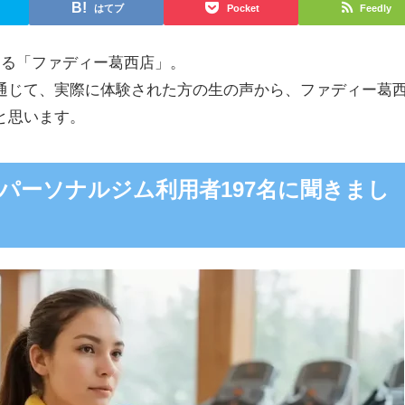
はてブ
Pocket
Feedly
ある
「ファディー葛西店」。
通じて、実際に体験された方の生の声から、ファディー葛
と思います。
パーソナルジム利用者197名に聞きまし