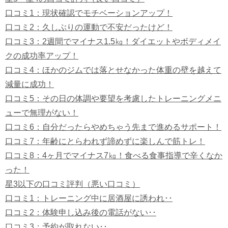
口コミ1：現状確認でモチベーションアップ！
口コミ2：久しぶりの運動で不安だったけど！
口コミ3：2週間でマイナス1.5㎏！ダイエットやボディメイ
クの成功率アップ！
口コミ4：ほかのジムでは落とせなかった体重の壁を越えて
減量に成功！
口コミ5：その日の体調や要望を考慮したトレーニングメニ
ューで無理がない！
口コミ6：自分だったらやめちゃう先まで進めるサポート！
口コミ7：年齢にとらわれず諦めずに楽しんで筋トレ！
口コミ8：4ヶ月でマイナス7㎏！食べる食事指導で辛くなか
った！
星3以下の口コミ評判（悪い口コミ）
口コミ1：トレーニング中に居酒屋に誘われ･･
口コミ2：体験申し込み後の電話がない･･
口コミ3：予約が取れない･･