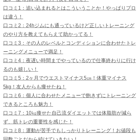
口コミ1：追い込まれるとはこういうことか！やっぱりプロ
は違う！
口コミ2：24hジムにも通っているけど正しいトレーニング
のやり方を教えてもらえて助かってる！
口コミ3：その人のレベルとコンディションに合わせたトレ
ーニングメニューで満足！
口コミ4：夜遅い時間までやっているので仕事終わりに行け
るのも嬉しい！
口コミ5：2ヶ月でウエストマイナス5㎝！体重マイナス
5kg！友人からも痩せたね！
口コミ6：個人に合わせたメニューで飽きずにトレーニング
できるところも魅力！
口コミ7：10㎏痩せた自己流ダイエットでは体脂肪が減ら
ず、筋トレの重要性を感じた！
口コミ8：運動が苦手でもしっかりトレーニング！お値段も
回数ごとだから続けていきたい！