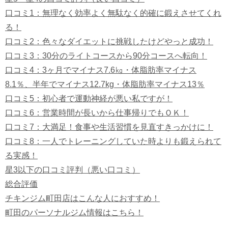
口コミ1：無理なく効率よく無駄なく的確に鍛えさせてくれ
る！
口コミ2：色々なダイエットに挑戦したけどやっと成功！
口コミ3：30分のライトコースから90分コースへ転向！
口コミ4：3ヶ月でマイナス7.6㎏・体脂肪率マイナス
8.1％、半年でマイナス12.7kg・体脂肪率マイナス13％
口コミ5：初心者で運動神経が悪い私ですが！
口コミ6：営業時間が長いから仕事帰りでもＯＫ！
口コミ7：大満足！食事や生活習慣を見直すきっかけに！
口コミ8：一人でトレーニングしていた時よりも鍛えられて
る実感！
星3以下の口コミ評判（悪い口コミ）
総合評価
チキンジム町田店はこんな人におすすめ！
町田のパーソナルジム情報はこちら！