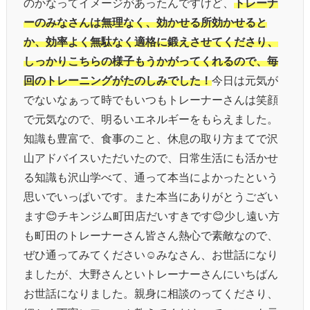
のかなってイメージがあったんですけど、
トレーナ
ーのみなさんは無理なく、効かせる所効かせると
か、効率よく無駄なく適格に鍛えさせてくださり、
しっかりこちらの様子もうかがってくれるので、毎
回のトレーニングがたのしみでした！
今日は元気が
でないなぁって時でもいつもトレーナーさんは笑顔
で元気なので、明るいエネルギーをもらえました。
知識も豊富で、食事のこと、休息の取り方まてで沢
山アドバイスいただいたので、日常生活にも活かせ
る知識も沢山学べて、通って本当によかったという
思いでいっぱいです。また本当にありがとうござい
ます
😊
チキンジム町田店だいすきです
😊
少し遠い方
も町田のトレーナーさん皆さん熱心で素敵なので、
ぜひ通ってみてください
☺️
みなさん、お世話になり
ましたが、大野さんといトレーナーさんにいちばん
お世話になりました。親身に相談のってくださり、