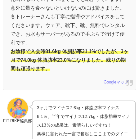
意外に量を食べないといけないのには驚きました。
各トレーナーさんも丁寧に指導やアドバイスをして
くださいます。ウェア、靴下、靴、無料でレンタル
でき、お水もサーバーがあるので手ぶらで行けて便
利です。
お陰様で入会時81.6kg 体脂肪率31.1%でしたが、3ヶ
月で74.0kg 体脂肪率23.0%になりました。残りの期
間も頑張ります。
Googleマップ
3ヶ月でマイナス7.6㎏・体脂肪率マイナス
8.1％、半年でマイナス12.7kg・体脂肪率マイナ
FIT RIKE編集部
ス13％の成果は、素晴らしいですね！
奥様に言われた一言で奮起しここまでのダイエ