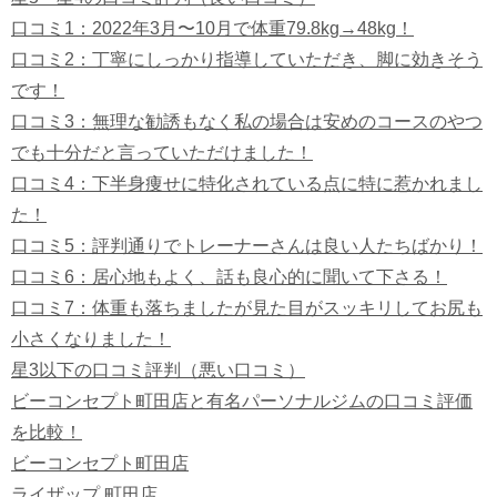
口コミ1：
2022年3月〜10月で体重79.8kg→48kg！
口コミ2：
丁寧にしっかり指導していただき、脚に効きそう
です！
口コミ3：
無理な勧誘もなく私の場合は安めのコースのやつ
でも十分だと言っていただけました！
口コミ4：
下半身痩せに特化されている点に特に惹かれまし
た！
口コミ5：
評判通りでトレーナーさんは良い人たちばかり！
口コミ6：
居心地もよく、話も良心的に聞いて下さる！
口コミ7：
体重も落ちましたが見た目がスッキリしてお尻も
小さくなりました！
星3以下の口コミ評判（悪い口コミ）
ビーコンセプト町田店と有名パーソナルジムの口コミ評価
を比較！
ビーコンセプト町田店
ライザップ 町田店